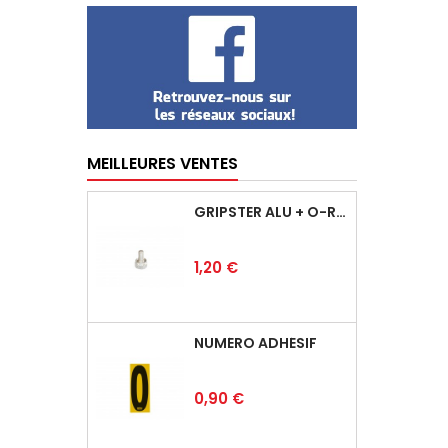
MEILLEURES VENTES
GRIPSTER ALU + O-RING
Prix
1,20 €
NUMÉRO ADHÉSIF
Prix
0,90 €