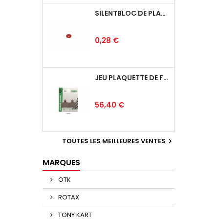
SILENTBLOC DE PLANCHER
Prix
0,28 €
JEU PLAQUETTE DE FREIN ARRIÈRE BSD
Prix
56,40 €
TOUTES LES MEILLEURES VENTES

MARQUES
OTK
ROTAX
TONY KART