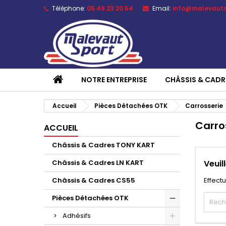
Téléphone:
05 49 23 20 54
Email:
info@malevaut
NOTRE ENTREPRISE
CHÂSSIS & CADR
Accueil
Pièces Détachées OTK
Carrosserie
Carro
ACCUEIL
Châssis & Cadres TONY KART
Châssis & Cadres LN KART
Veuil
Châssis & Cadres CS55
Effect
Pièces Détachées OTK
Adhésifs