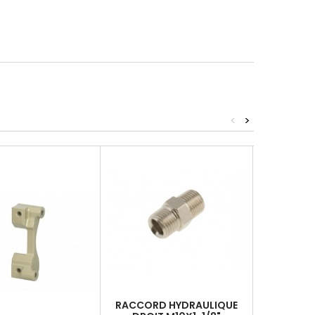
<
>
RACCORD HYDRAULIQUE
PLAQUETTE 