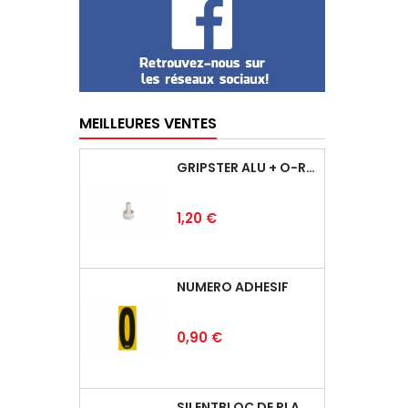
MEILLEURES VENTES
GRIPSTER ALU + O-RING
Prix
1,20 €
NUMÉRO ADHÉSIF
Prix
0,90 €
SILENTBLOC DE PLANCHER