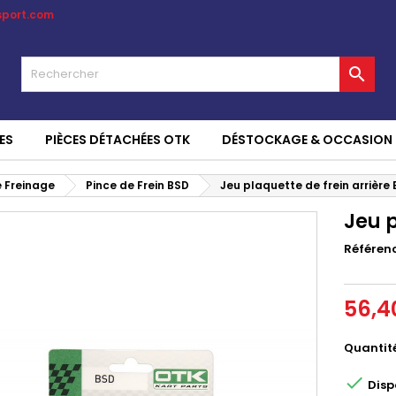
sport.com

ES
PIÈCES DÉTACHÉES OTK
DÉSTOCKAGE & OCCASION
 Freinage
Pince de Frein BSD
Jeu plaquette de frein arrière
Jeu p
Référen
56,4
Quantit

Disp