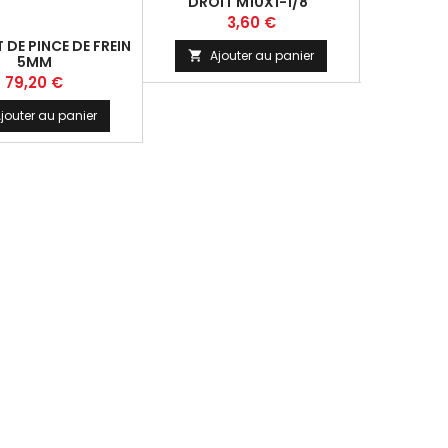
DROIT M10X1-1/8"
Prix
P
3,60 €
2
DE PINCE DE FREIN
Ajouter au panier
Ajo


5MM
Prix
79,20 €
jouter au panier