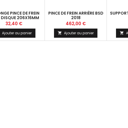
NGE PINCE DE FREIN
PINCE DE FREIN ARRIÈRE BSD
SUPPORT 
 DISQUE 206X16MM
2018
Prix
Prix
32,40 €
462,00 €
Ajouter au panier
Ajouter au panier
A

