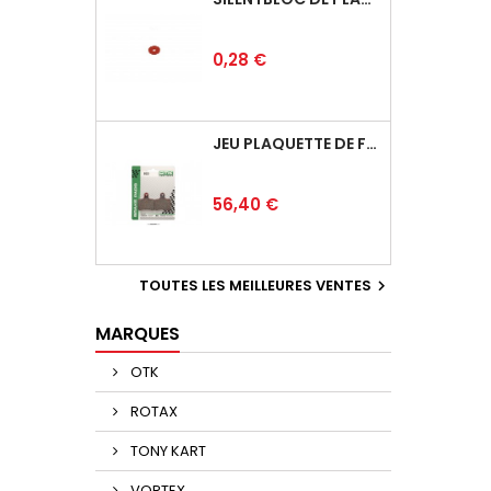
Prix
0,28 €
JEU PLAQUETTE DE FREIN ARRIÈRE BSD
Prix
56,40 €
TOUTES LES MEILLEURES VENTES

MARQUES
OTK
ROTAX
TONY KART
VORTEX