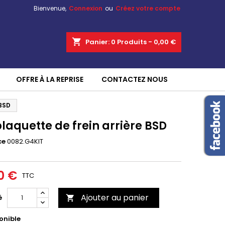
Bienvenue,
Connexion
ou
Créez votre compte
shopping_cart
Panier:
0
Produits - 0,00 €
OFFRE À LA REPRISE
CONTACTEZ NOUS
 BSD
laquette de frein arrière BSD
ce
0082.G4KIT
0 €
TTC
Ajouter au panier
é

onible