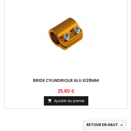
BRIDE CYLINDRIQUE ALU Ø28MM
Prix
25,80 €
Ajouter au panier

RETOUR EN HAUT
