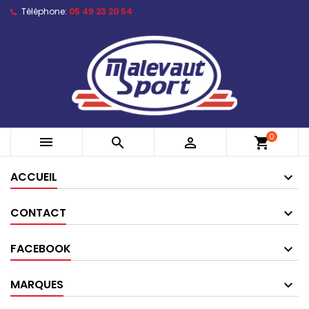
Téléphone:
05 49 23 20 54
0



shopping_cart
ACCUEIL
CONTACT
FACEBOOK
MARQUES