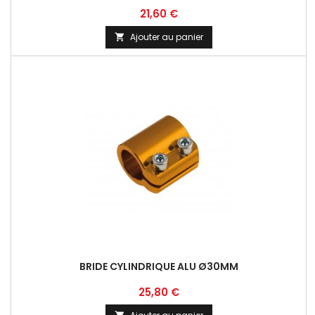
Prix
21,60 €
Ajouter au panier

BRIDE CYLINDRIQUE ALU Ø30MM
Prix
25,80 €