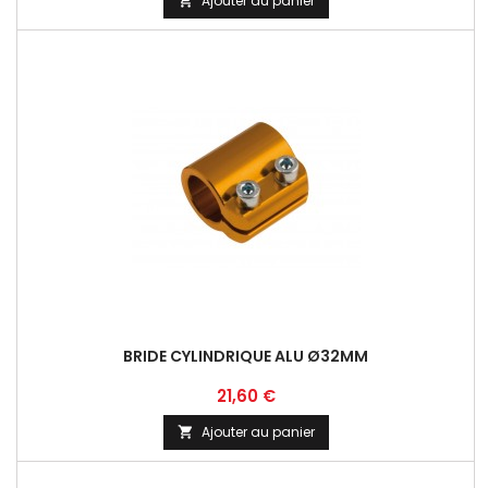
Ajouter au panier

BRIDE CYLINDRIQUE ALU Ø32MM
Prix
21,60 €
Ajouter au panier
