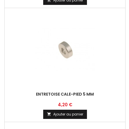
Ajouter au panier

ENTRETOISE CALE-PIED 5 MM
Prix
4,20 €
Ajouter au panier
