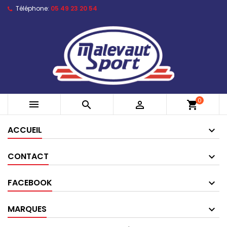
Téléphone:
05 49 23 20 54
0



shopping_cart
ACCUEIL
CONTACT
FACEBOOK
MARQUES