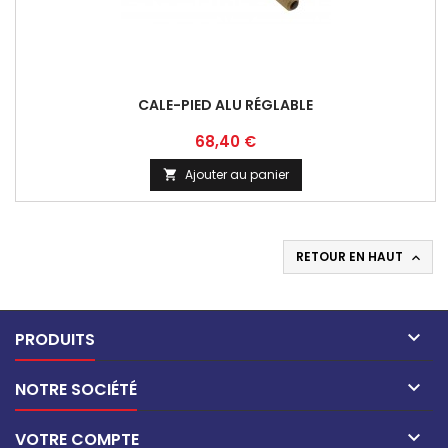
CALE-PIED ALU RÉGLABLE
Prix
68,40 €
Ajouter au panier

RETOUR EN HAUT


PRODUITS

NOTRE SOCIÉTÉ

VOTRE COMPTE