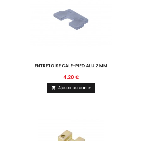
ENTRETOISE CALE-PIED ALU 2 MM
Prix
4,20 €
Ajouter au panier
