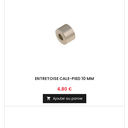
ENTRETOISE CALE-PIED 10 MM
Prix
4,80 €
Ajouter au panier
