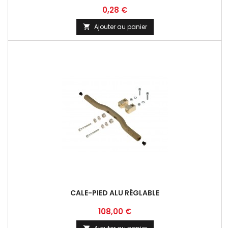
Prix
0,28 €
Ajouter au panier

CALE-PIED ALU RÉGLABLE
Prix
108,00 €