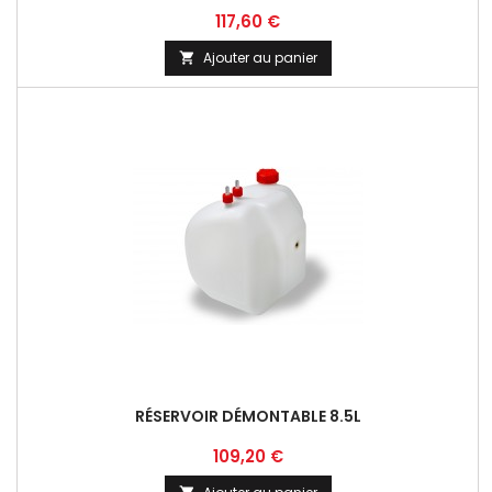
Prix
117,60 €
Ajouter au panier

RÉSERVOIR DÉMONTABLE 8.5L
Prix
109,20 €