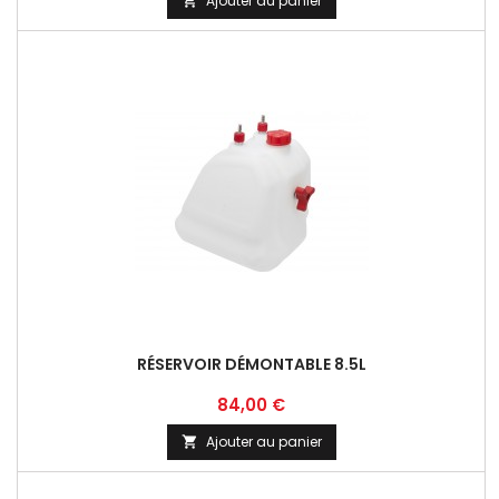
Ajouter au panier

RÉSERVOIR DÉMONTABLE 8.5L
Prix
84,00 €
Ajouter au panier
