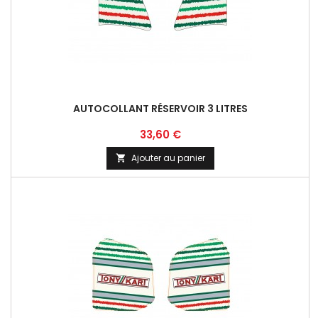
AUTOCOLLANT RÉSERVOIR 3 LITRES
Prix
33,60 €
Ajouter au panier
