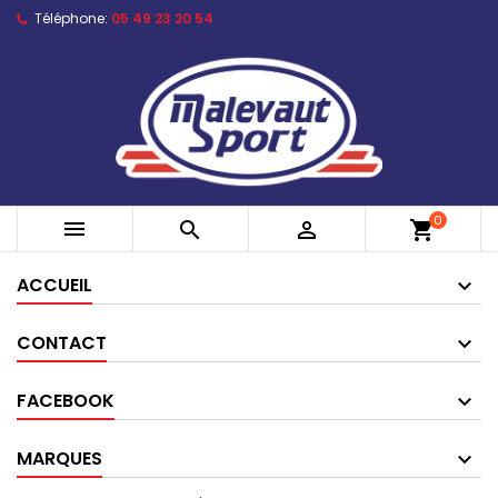
Téléphone:
05 49 23 20 54
0



shopping_cart
ACCUEIL
CONTACT
FACEBOOK
MARQUES