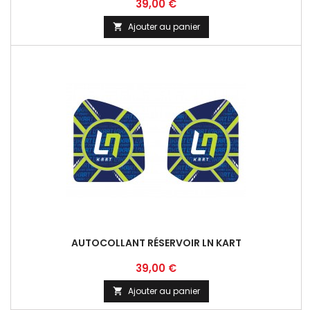
Prix
39,00 €
Ajouter au panier

AUTOCOLLANT RÉSERVOIR LN KART
Prix
39,00 €
Ajouter au panier
