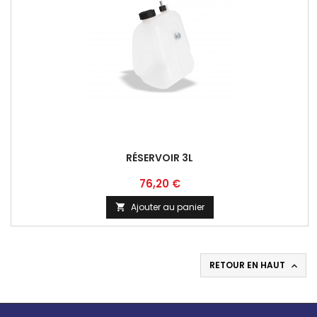
RÉSERVOIR 3L
Prix
76,20 €
Ajouter au panier

RETOUR EN HAUT
