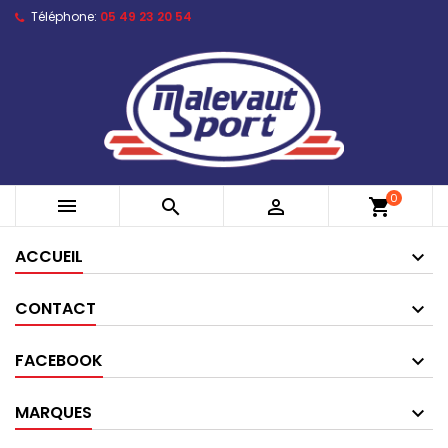
Téléphone:
05 49 23 20 54
0



shopping_cart
ACCUEIL
CONTACT
FACEBOOK
MARQUES