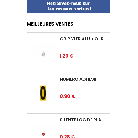
MEILLEURES VENTES
GRIPSTER ALU + O-RING
Prix
1,20 €
NUMÉRO ADHÉSIF
Prix
0,90 €
SILENTBLOC DE PLANCHER
Prix
0,28 €