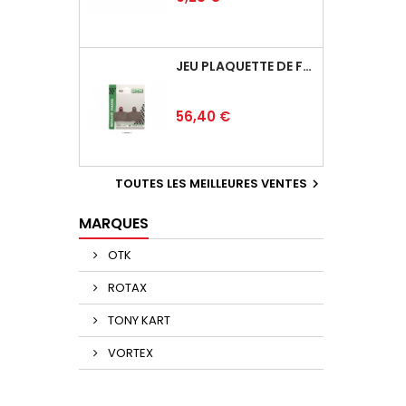
JEU PLAQUETTE DE FREIN ARRIÈRE BSD
Prix
56,40 €
TOUTES LES MEILLEURES VENTES

MARQUES
OTK
ROTAX
TONY KART
VORTEX