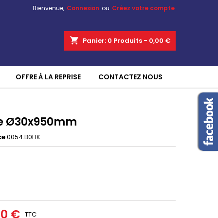
Bienvenue,
Connexion
ou
Créez votre compte
shopping_cart
Panier:
0
Produits - 0,00 €
OFFRE À LA REPRISE
CONTACTEZ NOUS
e Ø30x950mm
ce
0054.B0FIK
60 €
TTC