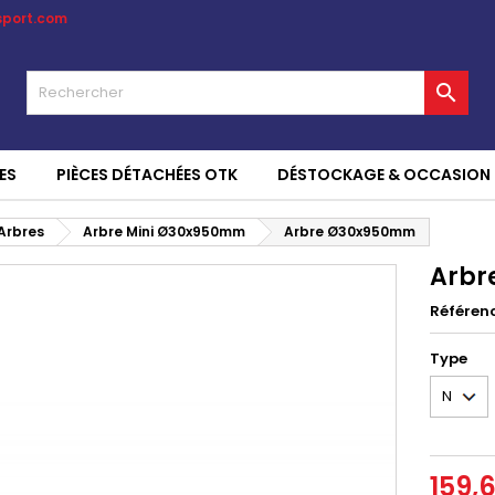
sport.com

ES
PIÈCES DÉTACHÉES OTK
DÉSTOCKAGE & OCCASION
Arbres
Arbre Mini Ø30x950mm
Arbre Ø30x950mm
Arbr
Référen
Type
159,