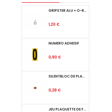
GRIPSTER ALU + O-RING
Prix
1,20 €
NUMÉRO ADHÉSIF
Prix
0,90 €
SILENTBLOC DE PLANCHER
Prix
0,28 €
JEU PLAQUETTE DE FREIN ARRIÈRE BSD