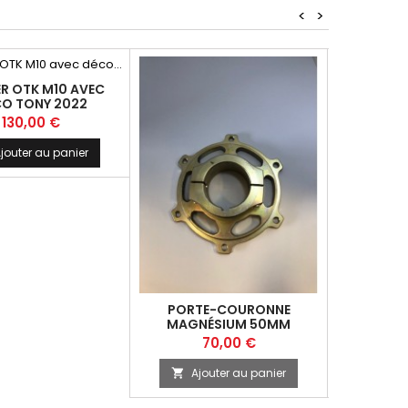
<
>
ER OTK M10 AVEC
O TONY 2022
'OCCASION
Prix
130,00 €
jouter au panier
PORTE-COURONNE
PLANCH
MAGNÉSIUM 50MM
D'
D'OCCASION
Prix
P
70,00 €
3
Ajouter au panier
Ajo

