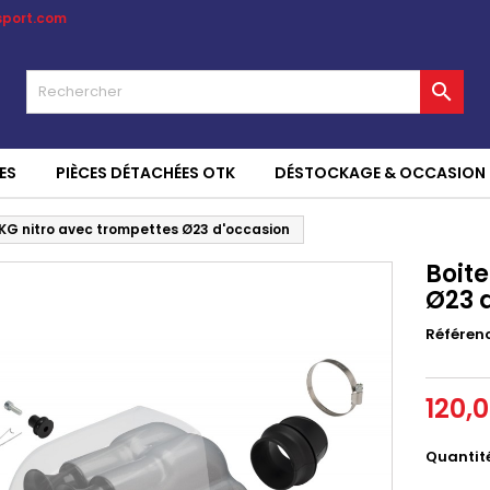
sport.com

ES
PIÈCES DÉTACHÉES OTK
DÉSTOCKAGE & OCCASION
r KG nitro avec trompettes Ø23 d'occasion
Boite
Ø23 
Référen
120,
Quantit