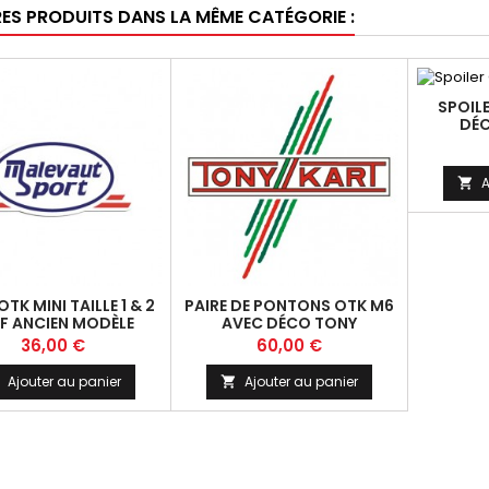
RES PRODUITS DANS LA MÊME CATÉGORIE :
SPOIL
DÉC
D
A

OTK MINI TAILLE 1 & 2
PAIRE DE PONTONS OTK M6
F ANCIEN MODÈLE
AVEC DÉCO TONY
D'OCCASION
Prix
Prix
36,00 €
60,00 €
Ajouter au panier
Ajouter au panier
