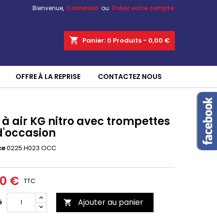
Bienvenue,
Connexion
ou
Créez votre compte
shopping_cart
Panier:
0
Produits - 0,00 €
OFFRE À LA REPRISE
CONTACTEZ NOUS
 à air KG nitro avec trompettes
d'occasion
ce
0225.H023 OCC
00 €
TTC
Ajouter au panier
é
