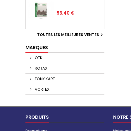
Prix
56,40 €
TOUTES LES MEILLEURES VENTES

MARQUES
OTK
ROTAX
TONY KART
VORTEX
PRODUITS
NOTRE 
Promotions
Notre ent