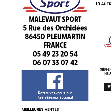
10 AUT
SIÈGE 
NEU

MEILLEURES VENTES