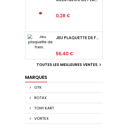
Prix
0,28 €
JEU PLAQUETTE DE FREIN ARRIÈRE BSD
Prix
56,40 €
TOUTES LES MEILLEURES VENTES

MARQUES
OTK
ROTAX
TONY KART
VORTEX