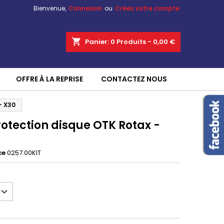
Bienvenue,
Connexion
ou
Créez votre compte
shopping_cart
Panier:
0
Produits - 0,00 €
OFFRE À LA REPRISE
CONTACTEZ NOUS
- X30
rotection disque OTK Rotax -
ce
0257.00KIT