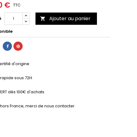
0 €
TTC
Ajouter au panier
é

onible
ertifié d'origine
n rapide sous 72H
ERT dès 100€ d'achats
 hors France, merci de nous contacter.