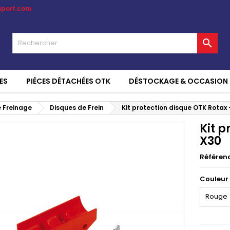
sport.com

ES
PIÈCES DÉTACHÉES OTK
DÉSTOCKAGE & OCCASION
 Freinage
Disques de Frein
Kit protection disque OTK Rotax 
Kit p
X30
Référen
Couleur