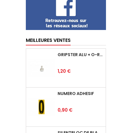
MEILLEURES VENTES
GRIPSTER ALU + O-RING
Prix
1,20 €
NUMÉRO ADHÉSIF
Prix
0,90 €
SILENTBLOC DE PLANCHER