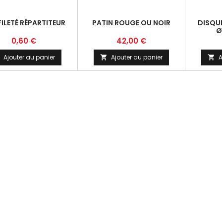
FILETÉ RÉPARTITEUR
PATIN ROUGE OU NOIR
DISQUE
Ø
Prix
Prix
0,60 €
42,00 €
Ajouter au panier
Ajouter au panier
A

