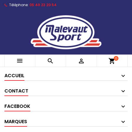
Téléphone:
05 49 23 20 54
0



shopping_cart
ACCUEIL
CONTACT
FACEBOOK
MARQUES