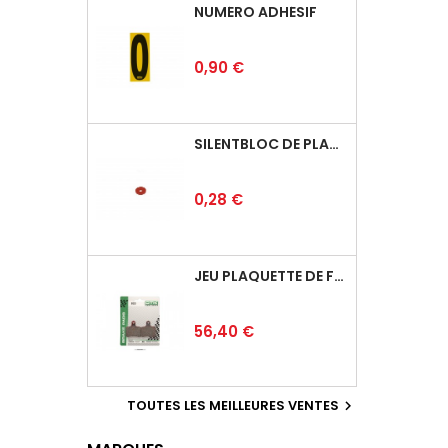
NUMÉRO ADHÉSIF
Prix
0,90 €
SILENTBLOC DE PLANCHER
Prix
0,28 €
JEU PLAQUETTE DE FREIN ARRIÈRE BSD
Prix
56,40 €
TOUTES LES MEILLEURES VENTES
