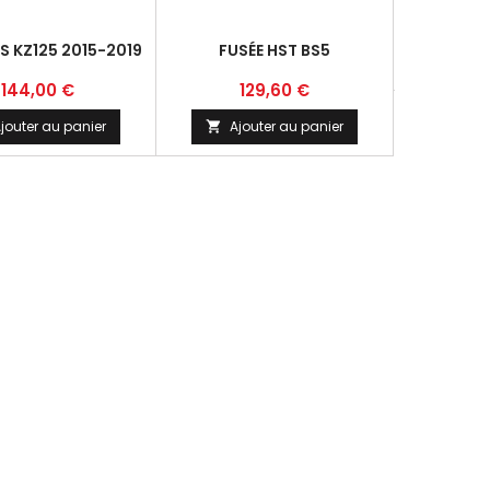
P
1
S KZ125 2015-2019
FUSÉE HST BS5
Ajo

Prix
Prix
144,00 €
129,60 €
jouter au panier
Ajouter au panier
