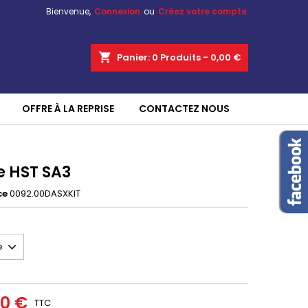
Bienvenue,
Connexion
ou
Créez votre compte
shopping_cart
Panier:
0
Produits - 0,00 €
OFFRE À LA REPRISE
CONTACTEZ NOUS
e HST SA3
ce
0092.00DASXKIT
60 €
TTC