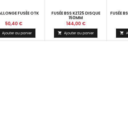
ALLONGE FUSÉE OTK
FUSÉE BSS KZ125 DISQUE
FUSÉE BS
150MM
Prix
Prix
50,40 €
144,00 €
Ajouter au panier
Ajouter au panier
A

