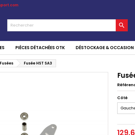
sport.com

ES
PIÈCES DÉTACHÉES OTK
DÉSTOCKAGE & OCCASION
Fusées
Fusée HST SA3
Fusé
Référen
Côté
129,