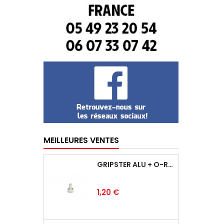
MEILLEURES VENTES
GRIPSTER ALU + O-RING
Prix
1,20 €