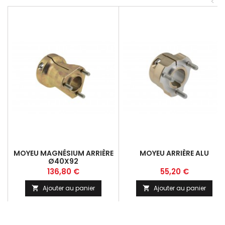
<
MOYEU MAGNÉSIUM ARRIÈRE
MOYEU ARRIÈRE ALU
Ø40X92
Prix
Prix
136,80 €
55,20 €
Ajouter au panier
Ajouter au panier

