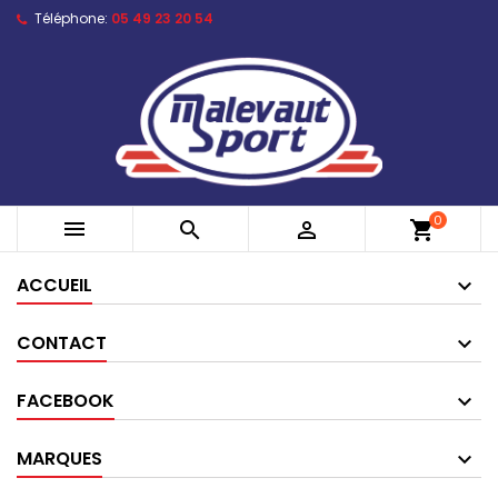
Téléphone:
05 49 23 20 54
0



shopping_cart
ACCUEIL
CONTACT
FACEBOOK
MARQUES