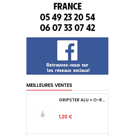
MEILLEURES VENTES
GRIPSTER ALU + O-RING
Prix
1,20 €