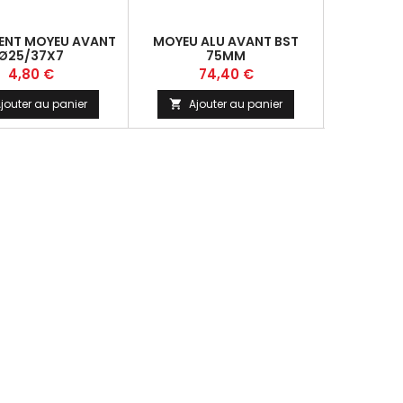
ENT MOYEU AVANT
MOYEU ALU AVANT BST
MOYEU MA
Ø25/37X7
75MM
HS
Prix
Prix
Pr
4,80 €
74,40 €
1
jouter au panier
Ajouter au panier
Ajo

