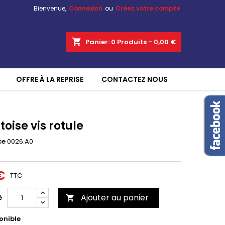
Bienvenue,
Connexion
ou
Créez votre compte
shopping_cart
Panier:
0
Produits - 0,00 €
OFFRE À LA REPRISE
CONTACTEZ NOUS
toise vis rotule
ce
0026.A0
€
TTC
Ajouter au panier
é

onible