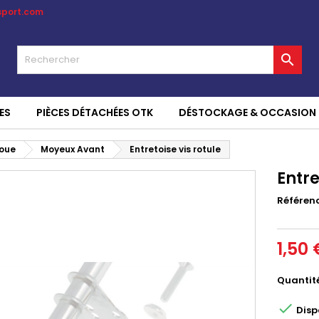
sport.com

ES
PIÈCES DÉTACHÉES OTK
DÉSTOCKAGE & OCCASION
oue
Moyeux Avant
Entretoise vis rotule
Entre
Référen
1,50 
Quantit

Disp