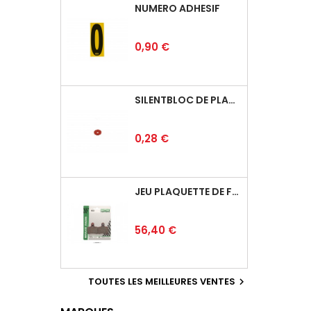
NUMÉRO ADHÉSIF
Prix
0,90 €
SILENTBLOC DE PLANCHER
Prix
0,28 €
JEU PLAQUETTE DE FREIN ARRIÈRE BSD
Prix
56,40 €
TOUTES LES MEILLEURES VENTES
