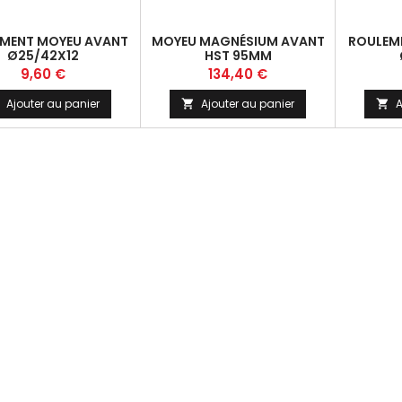
MENT MOYEU AVANT
MOYEU MAGNÉSIUM AVANT
ROULEM
Ø25/42X12
HST 95MM
Prix
Prix
9,60 €
134,40 €
Ajouter au panier
Ajouter au panier
A

