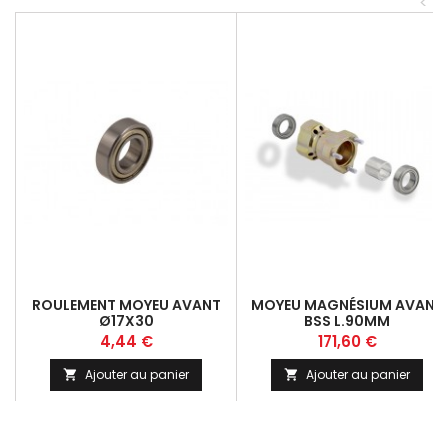
<
ROULEMENT MOYEU AVANT
MOYEU MAGNÉSIUM AVANT
Ø17X30
BSS L.90MM
Prix
Prix
4,44 €
171,60 €
Ajouter au panier
Ajouter au panier

