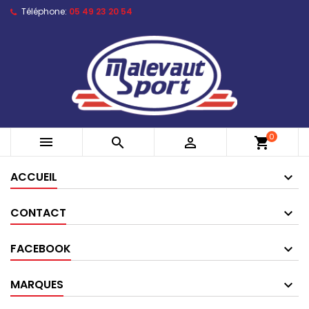
Téléphone:
05 49 23 20 54
0



shopping_cart
ACCUEIL
CONTACT
FACEBOOK
MARQUES