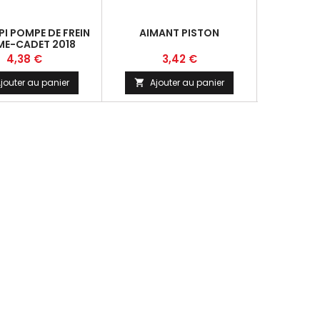
PI POMPE DE FREIN
AIMANT PISTON
RESSORT 
ME-CADET 2018
MINIME
Prix
Prix
4,38 €
3,42 €
jouter au panier
Ajouter au panier
Ajo

