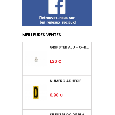
MEILLEURES VENTES
GRIPSTER ALU + O-RING
Prix
1,20 €
NUMÉRO ADHÉSIF
Prix
0,90 €
SILENTBLOC DE PLANCHER