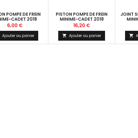
ON POMPE DE FREIN
PISTON POMPE DE FREIN
JOINT S
NIME-CADET 2018
MINIME-CADET 2018
MINI
Prix
Prix
6,00 €
16,20 €
Ajouter au panier
Ajouter au panier
A

