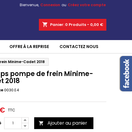
Bienvenue,
Connexion
ou
Créez votre compte
shopping_cart
Panier:
0
Produits - 0,00 €
OFFRE À LA REPRISE
CONTACTEZ NOUS
frein Minime-Cadet 2018
lips pompe de frein Minime-
t 2018
ce
0030.E4
 €
TTC
Ajouter au panier
é
