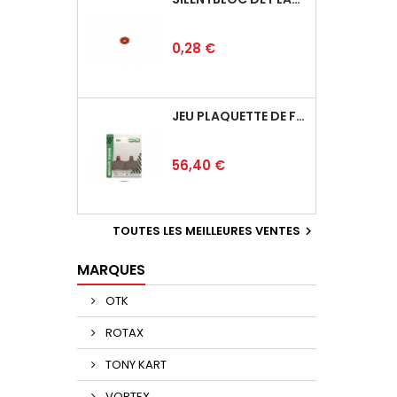
Prix
0,28 €
JEU PLAQUETTE DE FREIN ARRIÈRE BSD
Prix
56,40 €
TOUTES LES MEILLEURES VENTES

MARQUES
OTK
ROTAX
TONY KART
VORTEX