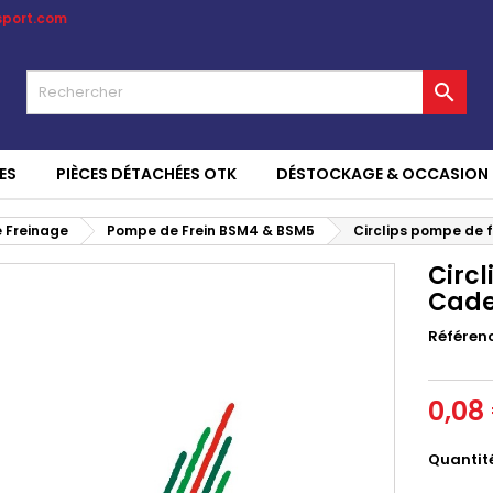
sport.com

ES
PIÈCES DÉTACHÉES OTK
DÉSTOCKAGE & OCCASION
 Freinage
Pompe de Frein BSM4 & BSM5
Circlips pompe de 
Circ
Cade
Référen
0,08
Quantit