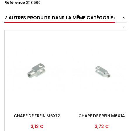
Référence
0118.560
7 AUTRES PRODUITS DANS LA MÊME CATÉGORIE :
>
<
CHAPE DE FREIN M6X12
CHAPE DE FREIN M6X14
Prix
Prix
3,12 €
3,72 €