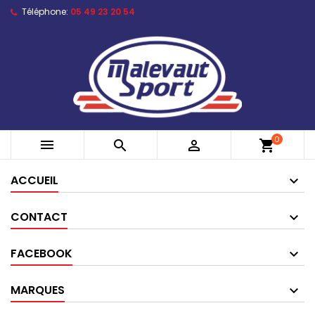
Téléphone:
05 49 23 20 54
0



shopping_cart
ACCUEIL
CONTACT
FACEBOOK
MARQUES