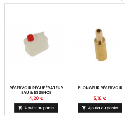
<
RÉSERVOIR RÉCUPÉRATEUR
PLONGEUR RÉSERVOIR
EAU & ESSENCE
Prix
Prix
4,20 €
5,16 €
Ajouter au panier
Ajouter au panier

