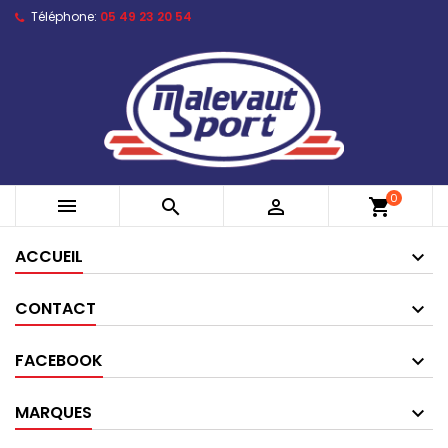
Téléphone:
05 49 23 20 54
0



shopping_cart
ACCUEIL
CONTACT
FACEBOOK
MARQUES